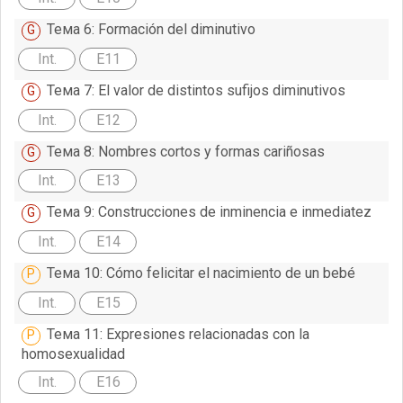
Тема 6: Formación del diminutivo
Int.
E11
Тема 7: El valor de distintos sufijos diminutivos
Int.
E12
Тема 8: Nombres cortos y formas cariñosas
Int.
E13
Тема 9: Construcciones de inminencia e inmediatez
Int.
E14
Тема 10: Cómo felicitar el nacimiento de un bebé
Int.
E15
Тема 11: Expresiones relacionadas con la
homosexualidad
Int.
E16