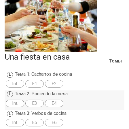
Una fiesta en casa
Темы
Тема 1: Cacharros de cocina
Int.
E1
E2
Тема 2: Poniendo la mesa
Int.
E3
E4
Тема 3: Verbos de cocina
Int.
E5
E6