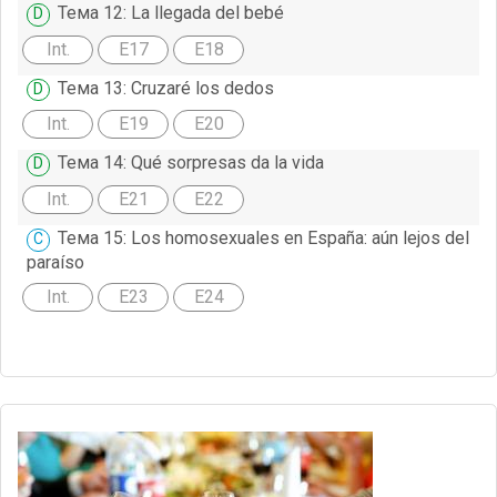
Тема 12: La llegada del bebé
Int.
E17
E18
Тема 13: Cruzaré los dedos
Int.
E19
E20
Тема 14: Qué sorpresas da la vida
Int.
E21
E22
Тема 15: Los homosexuales en España: aún lejos del
paraíso
Int.
E23
E24