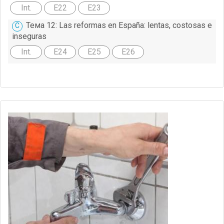
Int.
E22
E23
Тема 12: Las reformas en España: lentas, costosas e
inseguras
Int.
E24
E25
E26