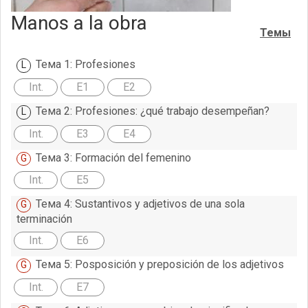
Manos a la obra
Темы
Тема 1: Profesiones
Int.
E1
E2
Тема 2: Profesiones: ¿qué trabajo desempeñan?
Int.
E3
E4
Тема 3: Formación del femenino
Int.
E5
Тема 4: Sustantivos y adjetivos de una sola
terminación
Int.
E6
Тема 5: Posposición y preposición de los adjetivos
Int.
E7