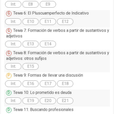
Int.
E8
E9
Тема 6: El Pluscuamperfecto de Indicativo
Int.
E10
E11
E12
Тема 7: Formación de verbos a partir de sustantivos y
adjetivos
Int.
E13
E14
Тема 8: Formación de verbos a partir de sustantivos y
adjetivos: otros sufijos
Int.
E15
Тема 9: Formas de llevar una discusión
Int.
E16
E17
E18
Тема 10: Lo prometido es deuda
Int.
E19
E20
E21
Тема 11: Buscando profesionales