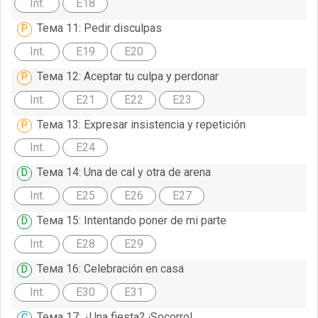
Int.
E18
Тема 11: Pedir disculpas
Int.
E19
E20
Тема 12: Aceptar tu culpa y perdonar
Int.
E21
E22
E23
Тема 13: Expresar insistencia y repetición
Int.
E24
Тема 14: Una de cal y otra de arena
Int.
E25
E26
E27
Тема 15: Intentando poner de mi parte
Int.
E28
E29
Тема 16: Celebración en casa
Int.
E30
E31
Тема 17: ¿Una fiesta? ¡Socorro!