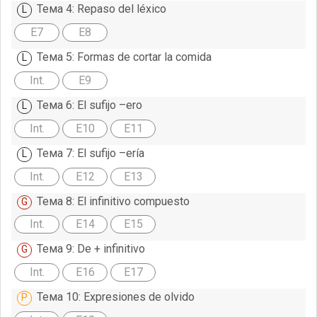
Тема 4: Repaso del léxico
E7
E8
Тема 5: Formas de cortar la comida
Int.
E9
Тема 6: El sufijo –ero
Int.
E10
E11
Тема 7: El sufijo –ería
Int.
E12
E13
Тема 8: El infinitivo compuesto
Int.
E14
E15
Тема 9: De + infinitivo
Int.
E16
E17
Тема 10: Expresiones de olvido