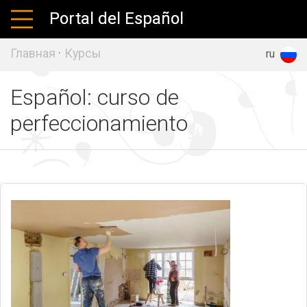
Portal del Español
Главная
·
Курсы
es
en
ru
Español: curso de
perfeccionamiento