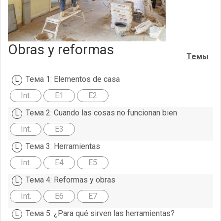
Obras y reformas
Темы
Тема 1: Elementos de casa
Int.
E1
E2
Тема 2: Cuando las cosas no funcionan bien
Int.
E3
Тема 3: Herramientas
Int.
E4
E5
Тема 4: Reformas y obras
Int.
E6
E7
Тема 5: ¿Para qué sirven las herramientas?