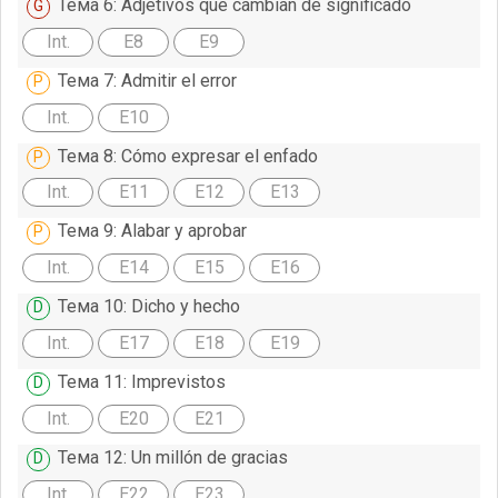
Тема 6: Adjetivos que cambian de significado
Int.
E8
E9
Тема 7: Admitir el error
Int.
E10
Тема 8: Cómo expresar el enfado
Int.
E11
E12
E13
Тема 9: Alabar y aprobar
Int.
E14
E15
E16
Тема 10: Dicho y hecho
Int.
E17
E18
E19
Тема 11: Imprevistos
Int.
E20
E21
Тема 12: Un millón de gracias
Int.
E22
E23