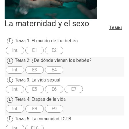
La maternidad y el sexo
Темы
Тема 1: El mundo de los bebés
Int.
E1
E2
Тема 2: ¿De dónde vienen los bebés?
Int.
E3
E4
Тема 3: La vida sexual
Int.
E5
E6
E7
Тема 4: Etapas de la vida
Int.
E8
E9
Тема 5: La comunidad LGTB
Int.
E10