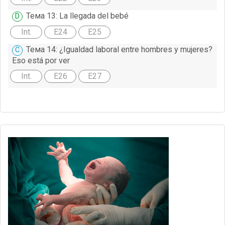
Тема 13: La llegada del bebé
Int.
E24
E25
Тема 14: ¿Igualdad laboral entre hombres y mujeres?
Eso está por ver
Int.
E26
E27