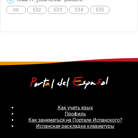
Int.
E32
E33
E34
E35
Как учить язык
Профиль
Как заниматься на Портале Испанского?
Испанская раскладка клавиатуры