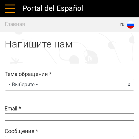
Portal del Español
Главная
es
en
ru
Напишите нам
Тема обращения
*
Email
*
Сообщение
*