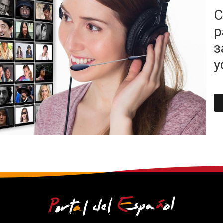
С
р
з
у