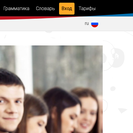
Грамматика
Словарь
Вход
Тарифы
мы
Курсы
es
en
ru
грамматики
цы
и
Тренажер
ки
спряжения
 о
ве
ты
 в
ах
по