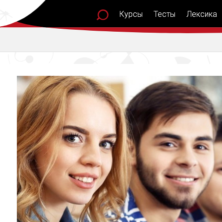
Курсы
Тесты
Лексика
Лексика
Синони
Грамматика
Послови
Фразеология
поговор
Глаголы
Рассказ
Тест уровня
сло
Мои слова
Подкас
Испания
текст
Лексика 