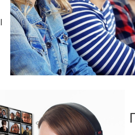
тем
l