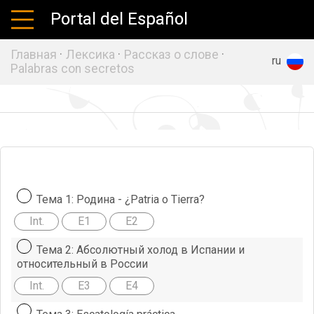
Portal del Español
Главная
·
Лексика
·
Рассказ о слове
·
es
en
ru
Palabras con secretos
Тема 1: Родина - ¿Patria o Tierra?
Int.
E1
E2
Тема 2: Абсолютный холод в Испании и
относительный в России
Int.
E3
E4
Тема 3: Escatología práctica