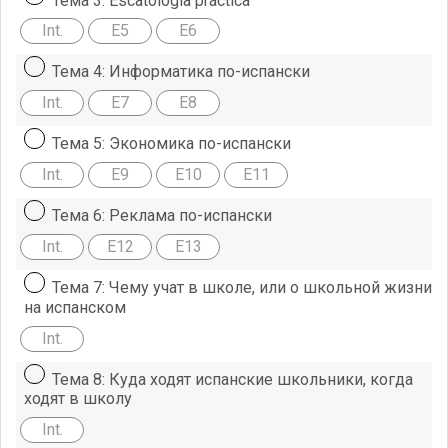
Int.
E5
E6
Тема 4: Информатика по-испански
Int.
E7
E8
Тема 5: Экономика по-испански
Int.
E9
E10
E11
Тема 6: Реклама по-испански
Int.
E12
E13
Тема 7: Чему учат в школе, или о школьной жизни
на испанском
Int.
Тема 8: Куда ходят испанские школьники, когда
ходят в школу
Int.