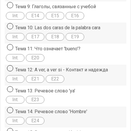
Тема 9: Глаголы, связанные с учебой
Int.
E14
E15
E16
Тема 10: Las dos caras de la palabra cara
Int.
E17
E18
E19
Тема 11: Что означает 'bueno'?
Int.
E20
Тема 12: A ver, a ver si - Контакт и надежда
Int.
E21
E22
Тема 13: Речевое слово 'ya'
Int.
E23
Тема 14: Речевое слово 'Hombre'
Int.
E24