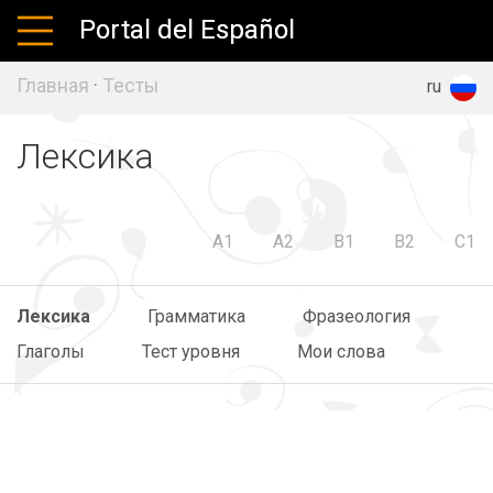
Portal del Español
Главная
·
Тесты
es
en
ru
Лексика
A1
A2
B1
B2
C1
Лексика
Грамматика
Фразеология
Глаголы
Тест уровня
Мои слова