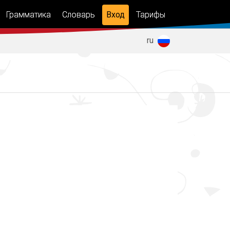
Грамматика
Словарь
Вход
Тарифы
мы
Курсы
es
en
ru
грамматики
цы
и
Тренажер
ки
спряжения
 о
ве
ты
 в
ах
по