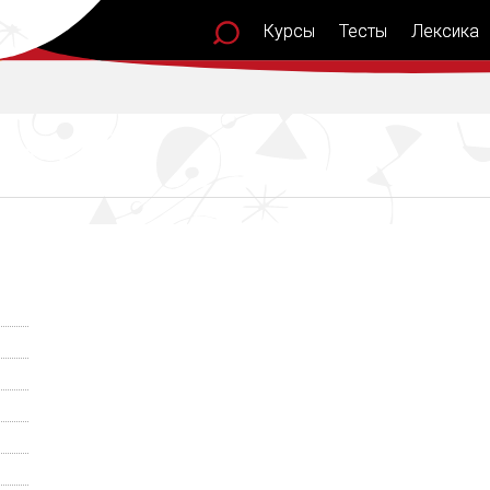
Курсы
Тесты
Лексика
Лексика
Синони
Грамматика
Послови
Фразеология
поговор
Глаголы
Рассказ
Тест уровня
сло
Мои слова
Подкас
Испания
текст
Лексика 