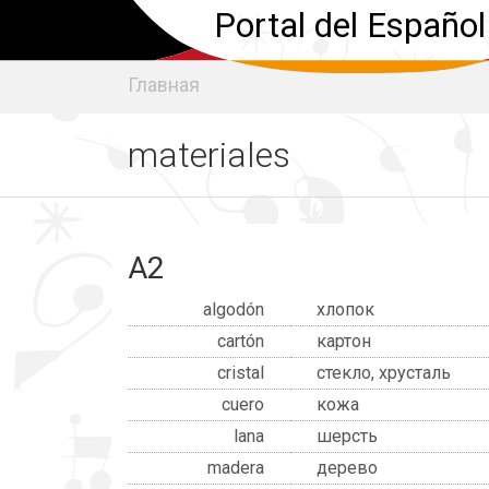
Portal del Español
Главная
materiales
A2
algodón
хлопок
cartón
картон
cristal
стекло, хрусталь
cuero
кожа
lana
шерсть
madera
дерево