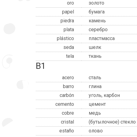
oro
золото
papel
бумага
piedra
камень
plata
серебро
plástico
пластмасса
seda
шелк
tela
ткань
B1
acero
сталь
barro
глина
carbón
уголь, карбон
cemento
цемент
cobre
медь
cristal
(бутылочное) стекло
estaño
олово