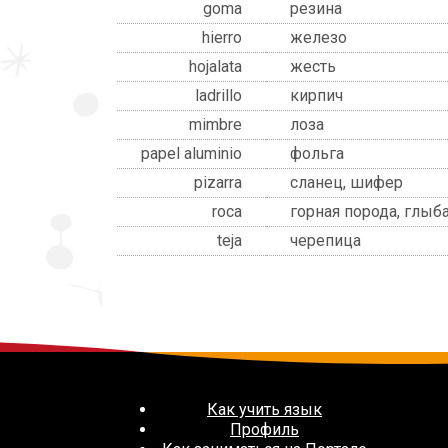
goma
резина
hierro
железо
hojalata
жесть
ladrillo
кирпич
mimbre
лоза
papel aluminio
фольга
pizarra
сланец, шифер
roca
горная порода, глыб
teja
черепица
Как учить язык
Профиль