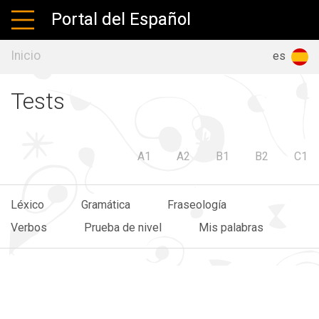
Portal del Español
Inicio
ru
en
es
Tests
A1
A2
B1
B2
C1
Léxico
Gramática
Fraseología
Verbos
Prueba de nivel
Mis palabras