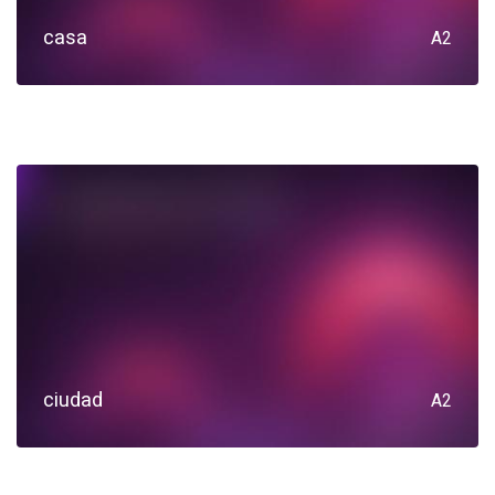
casa
A2
ciudad
A2