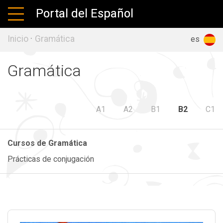
Portal del Español
Inicio
·
Gramática
ru
en
es
Gramática
A1
A2
B1
B2
C1
Cursos de Gramática
Prácticas de conjugación